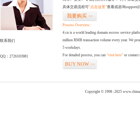
具体交易流程可
“点击这里”
查看或咨询support@
我要购买
>>
Process Overview:
4.cn is a world leading domain escrow service plat
million RMB transaction volume every year. We promi
联系我们
5 workdays.
For detailed process, you can
“visit here”
or contact
QQ：2726103981
BUY NOW
>>
Copyright © 1998 -2025 www.chinaa