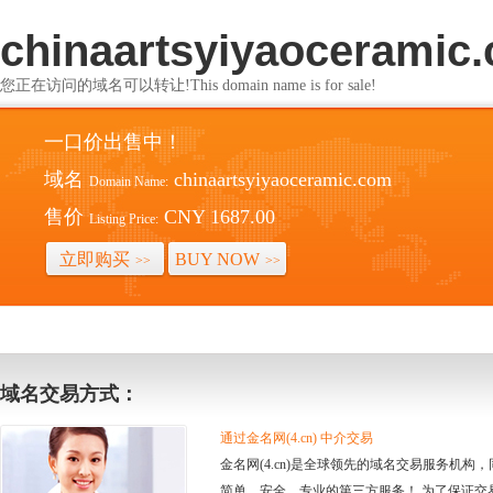
chinaartsyiyaoceramic
您正在访问的域名可以转让!This domain name is for sale!
一口价出售中！
域名
chinaartsyiyaoceramic.com
Domain Name:
售价
CNY 1687.00
Listing Price:
立即购买
BUY NOW
>>
>>
域名交易方式：
通过金名网(4.cn) 中介交易
金名网(4.cn)是全球领先的域名交易服务机
简单、安全、专业的第三方服务！ 为了保证交